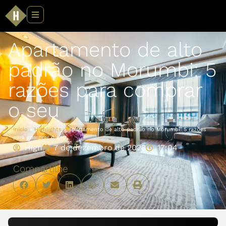
Apartamento de alto
padrão no Morumbi: 5
razões para comprar
o seu
Início
»
Highlights
»
Apartamento de alto padrão no Morumbi: 5 razões
para comprar o seu
High
7 de dezembro de 2023
17:04
Compartilhe