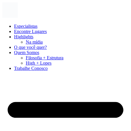
Ir
para
o
conteúdo
Especialistas
Encontre Lugares
Highlights
Na mídia
O que você quer?
Quem Somos
Filosofia + Estrutura
High + Lopes
Trabalhe Conosco