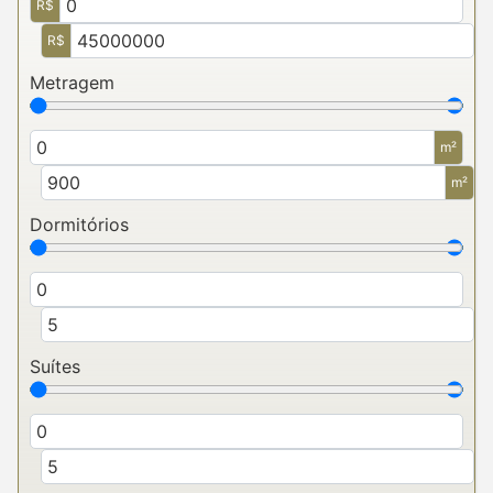
R$
R$
Metragem
m²
m²
Dormitórios
Suítes