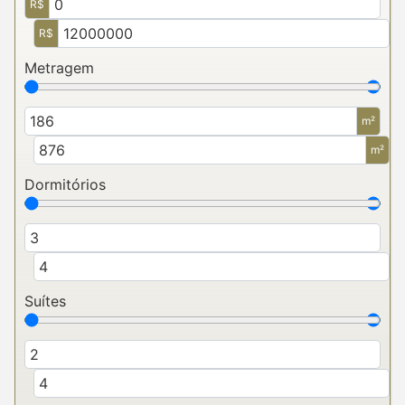
R$
R$
Metragem
m²
m²
Dormitórios
Suítes