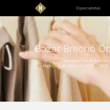
Especialistas
Bazar Brechó Ob
Início
»
Highlights
»
Bazar Brechó Obra do Berço: doar 
High
13 de julho de 2020
13:21