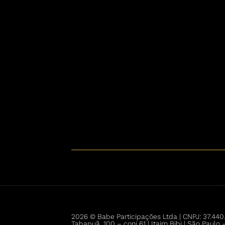
2026 © Babe Participações Ltda | CNPJ: 37.440
Tabapuã, 100 – conj 61 | Itaim Bibi | São Paul