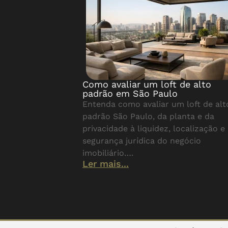
Como avaliar um loft de alto
padrão em São Paulo
Entenda como avaliar um loft de alt
padrão São Paulo, da planta e da
privacidade à liquidez, localização e
segurança jurídica do negócio
imobiliário….
Ler mais...