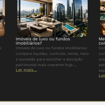
Imóveis de luxo ou fundos
Me
imobiliários?
co
o
Imóveis de luxo ou fundos imobiliários:
Con
compare liquidez, controle, renda, risco
con
e sucessão para escolher a alocação
ava
patrimonial mais coerente hoje….
pat
Ler mais...
esp
Ler