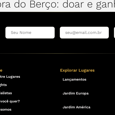
ra do Berço: doar e gan
re
Explorar Lugares
tre Lugares
Lançamentos
ghts
alistas
Jardim Europa
 você quer?
Jardim América
 somos