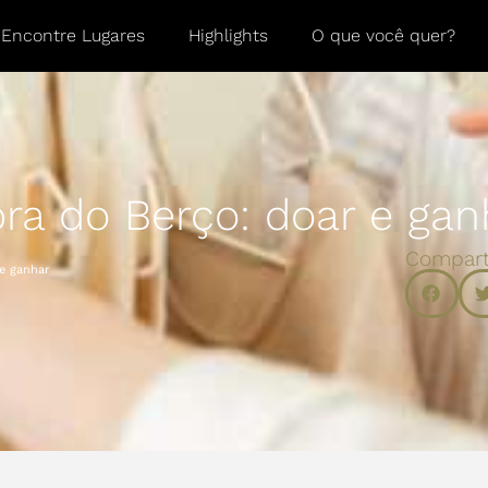
Encontre Lugares
Highlights
O que você quer?
ra do Berço: doar e gan
Compart
e ganhar