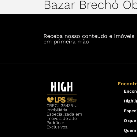
Bazar Brechó Ob
Receba nosso conteúdo e imóveis
em primeira mão
Encont
Encon
Highli
CRECI: 35435-J.
Imobiliária
Especi
Especializada em
imóveis de alto
O que
Padrão e
Exclusivos.
Quem