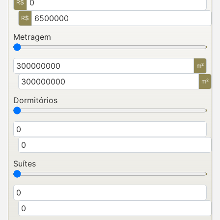
R$
R$
Metragem
m²
m²
Dormitórios
Suítes