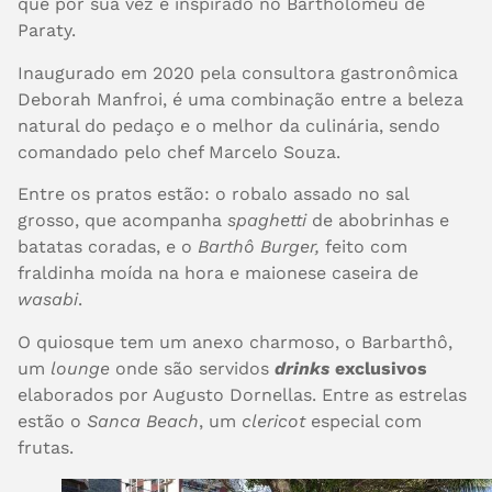
que por sua vez é inspirado no Bartholomeu de
Paraty.
Inaugurado em 2020 pela consultora gastronômica
Deborah Manfroi, é uma combinação entre a beleza
natural do pedaço e o melhor da culinária, sendo
comandado pelo chef Marcelo Souza.
Entre os pratos estão: o robalo assado no sal
grosso, que acompanha
spaghetti
de abobrinhas e
batatas coradas, e o
Barthô Burger,
feito com
fraldinha moída na hora e maionese caseira de
wasabi
.
O quiosque tem um anexo charmoso, o Barbarthô,
um
lounge
onde são servidos
drinks
exclusivos
elaborados por Augusto Dornellas. Entre as estrelas
estão o
Sanca Beach
, um
clericot
especial com
frutas.