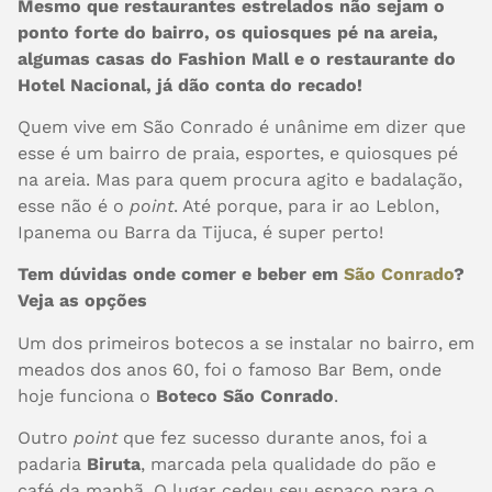
Mesmo que restaurantes estrelados não sejam o
ponto forte do bairro, os quiosques pé na areia,
algumas casas do Fashion Mall e o restaurante do
Hotel Nacional, já dão conta do recado!
Quem vive em São Conrado é unânime em dizer que
esse é um bairro de praia, esportes, e quiosques pé
na areia. Mas para quem procura agito e badalação,
esse não é o
point
. Até porque, para ir ao Leblon,
Ipanema ou Barra da Tijuca, é super perto!
Tem dúvidas onde comer e beber em
São Conrado
?
Veja as opções
Um dos primeiros botecos a se instalar no bairro, em
meados dos anos 60, foi o famoso Bar Bem, onde
hoje funciona o
Boteco São Conrado
.
Outro
point
que fez sucesso durante anos, foi a
padaria
Biruta
, marcada pela qualidade do pão e
café da manhã. O lugar cedeu seu espaço para o