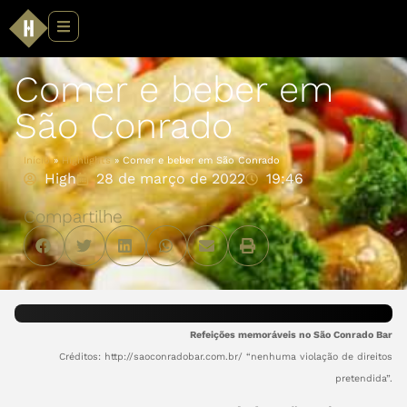
Comer e beber em
São Conrado
Início
»
Highlights
»
Comer e beber em São Conrado
High
28 de março de 2022
19:46
Compartilhe
Refeições memoráveis no São Conrado Bar
Créditos: http://saoconradobar.com.br/ “nenhuma violação de direitos
pretendida”.