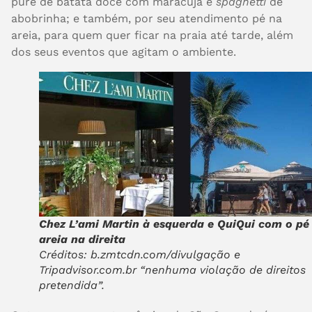
purê de batata doce com maracujá e
spaghetti
de
abobrinha; e também, por seu atendimento pé na
areia, para quem quer ficar na praia até tarde, além
dos seus eventos que agitam o ambiente.
Chez L’ami Martin à esquerda e QuiQui com o pé
areia na direita
Créditos: b.zmtcdn.com/divulgação e
Tripadvisor.com.br “nenhuma violação de direitos
pretendida”.