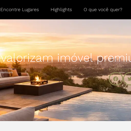
Encontre Lugares
Highlights
O que você quer?
e valorizam imóvel prem
Compart
 premium