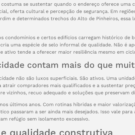
o costuma se sustentar quando o endereço oferece uma co
cial, oferta cultural e percepção de segurança. Em regi
dim e determinados trechos do Alto de Pinheiros, essa l
tos condomínios e certos edifícios carregam histórico de 
cria uma espécie de selo informal de qualidade. Não é apen
 de ativo tende a oferecer maior resiliência mesmo em cic
vacidade contam mais do que mui
cidade não são luxos superficiais. São ativos. Uma unidad
a atrair compradores mais qualificados e a sustentar pr
e vizinhos, recuo adequado e soluções que preservam di
os últimos anos. Com rotinas híbridas e maior valoriza
stico passaram a ser ainda mais desejados. Isso vale par
am refúgio sem isolamento excessivo.
 e qualidade construtiva