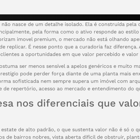
o não nasce de um detalhe isolado. Ela é construída pela
rincipalmente, pela forma como o ativo responde ao estilo
alorizam imovel premium, o mercado não está olhando ap
s de replicar. É nesse ponto que a curadoria faz diferença.
clientes a oportunidades em que valor percebido e valor
tuma ser menos sensível a apelos genéricos e muito ma
estígio pode perder força diante de uma planta mais e
ma sofisticada nem sempre supera um imóvel com arquite
de de repertório, acesso ao mercado e entendimento do 
sa nos diferenciais que valo
 estate de alto padrão, o que sustenta valor não é só o qu
os de bairros nobres, vista aberta difícil de obstruir, pla