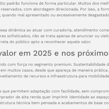
alto padrão funciona de forma particular. Muitos dos me
 reservados, com abordagem direcionada. Por isso, a fo
o, quando mal apresentado ou excessivamente desgastado
ssa dinâmica ao atuar com curadoria, atendimento consu
es sofisticados, não se trata apenas de anunciar ou visit
orreta do público apto a reconhecer aquele valor.
valor em 2025 e nos próximo
o com força no segmento premium. Sustentabilidade deix
em muitos casos, desde que apareça de maneira prática. E
oveitamento de recursos e infraestrutura para mobilidade
is que permitem adaptação com facilidade, sem comprome
prador de alta renda quer imprimir identidade ao espa
raestrutura técnica bem pensada e acabamentos de base co