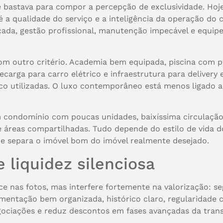
 bastava para compor a percepção de exclusividade. Hoj
 é a qualidade do serviço e a inteligência da operação d
orçada, gestão profissional, manutenção impecável e equ
 outro critério. Academia bem equipada, piscina com pr
recarga para carro elétrico e infraestrutura para deliver
o utilizadas. O luxo contemporâneo está menos ligado a
um condomínio com poucas unidades, baixíssima circulação
áreas compartilhadas. Tudo depende do estilo de vida d
que separa o imóvel bom do imóvel realmente desejado.
e liquidez silenciosa
 nas fotos, mas interfere fortemente na valorização: s
entação bem organizada, histórico claro, regularidade c
gociações e reduz descontos em fases avançadas da tran