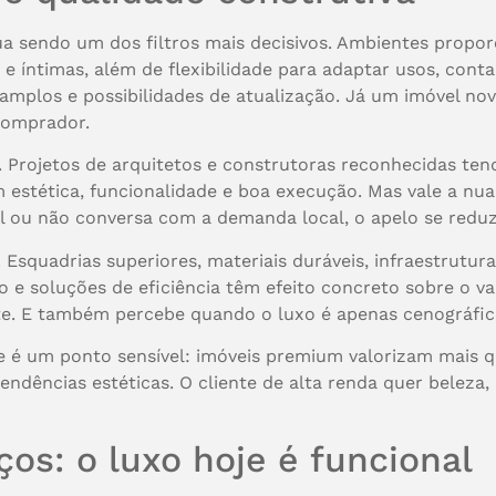
sendo um dos filtros mais decisivos. Ambientes proporci
s e íntimas, além de flexibilidade para adaptar usos, con
mplos e possibilidades de atualização. Já um imóvel novo
comprador.
 Projetos de arquitetos e construtoras reconhecidas te
stética, funcionalidade e boa execução. Mas vale a nua
al ou não conversa com a demanda local, o apelo se reduz
r. Esquadrias superiores, materiais duráveis, infraestrut
o e soluções de eficiência têm efeito concreto sobre o v
te. E também percebe quando o luxo é apenas cenográfic
se é um ponto sensível: imóveis premium valorizam mais q
dências estéticas. O cliente de alta renda quer beleza
os: o luxo hoje é funcional