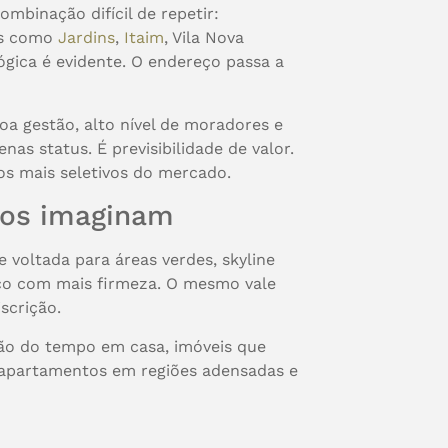
mbinação difícil de repetir:
ões como
Jardins
,
Itaim
, Vila Nova
ógica é evidente. O endereço passa a
boa gestão, alto nível de moradores e
as status. É previsibilidade de valor.
los mais seletivos do mercado.
tos imaginam
e voltada para áreas verdes, skyline
eço com mais firmeza. O mesmo vale
scrição.
ção do tempo em casa, imóveis que
a apartamentos em regiões adensadas e