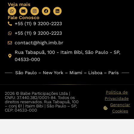
Veja mais
Fale Conosco
+55 (11) 9 3200-2223
+55 (11) 9 3200-2223
contact@high.imb.br
Rua Tabapuã, 100 - Itaim Bibi, São Paulo - SP,
04533-000
São Paulo – New York – Miami – Lisboa – Paris
Política de
2026 © Babe Participações Ltda |
CNPJ: 37.440.382/0001-84. Todos os
Privacidade
direitos reservados. Rua Tabapuã, 100
Gerenciar
– conj 61 | Itaim Bibi | São Paulo – SP,
CEP: 04533-000
Cookies