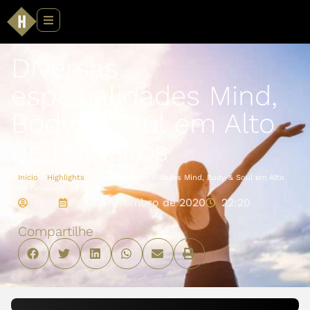
Diversas
especialidades Mind,
Body & Soul em Alto
de Pinheiros
Início
»
Highlights
»
Diversas especialidades Mind, Body & Soul em Alto
de Pinheiros
High
18 de novembro de 2020
22:20
Compartilhe