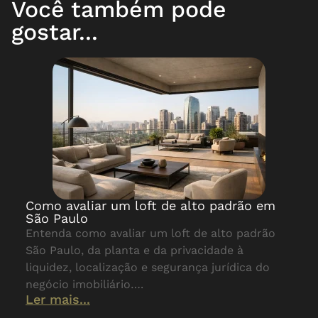
Você também pode
gostar...
Como avaliar um loft de alto padrão em
São Paulo
Entenda como avaliar um loft de alto padrão
São Paulo, da planta e da privacidade à
liquidez, localização e segurança jurídica do
negócio imobiliário….
Ler mais...