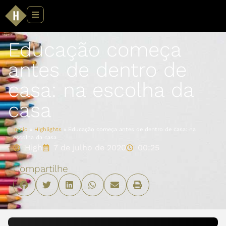
Educação começa
antes de dentro de
casa: na escolha da
casa
Início
»
Highlights
»
Educação começa antes de dentro de casa: na
escolha da casa
High
7 de julho de 2020
00:25
Compartilhe