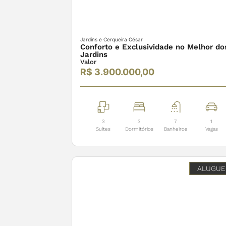
Jardins e Cerqueira César
Conforto e Exclusividade no Melhor do
Jardins
Valor
R$ 3.900.000,00
3
3
7
1
Suítes
Dormitórios
Banheiros
Vagas
ALUGUE