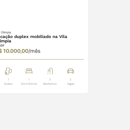
a Olimpia
cação duplex mobiliado na Vila
ímpia
lor
$ 10.000,00
/mês
1
1
3
2
Suítes
Dormitórios
Banheiros
Vagas