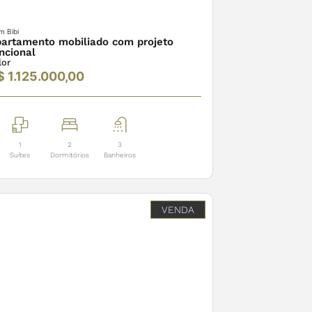
im Bibi
artamento mobiliado com projeto
ncional
lor
$ 1.125.000,00
1
2
3
Suítes
Dormitórios
Banheiros
VENDA