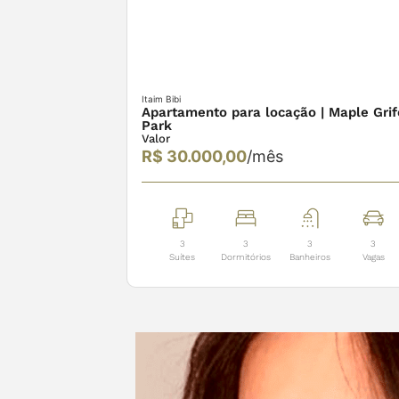
Itaim Bibi
Apartamento para locação | Maple Grif
Park
Valor
R$ 30.000,00
/mês
3
3
3
3
Suítes
Dormitórios
Banheiros
Vagas