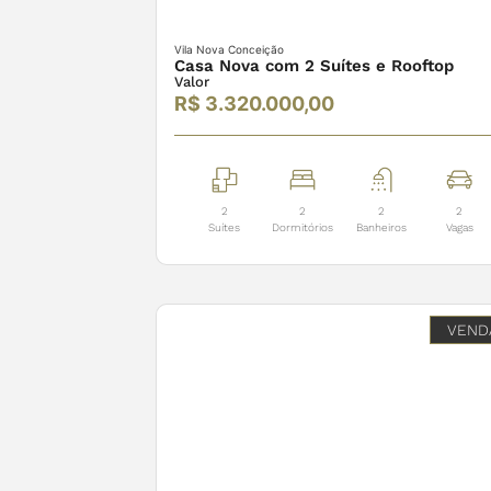
Vila Nova Conceição
Casa Nova com 2 Suítes e Rooftop
Valor
R$ 3.320.000,00
2
2
2
2
Suítes
Dormitórios
Banheiros
Vagas
VEND