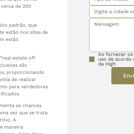
 cerca de 200
alto padrão, que
e estão nos sites de
em estão
Ao fornecer os
real estate off
uso de acordo 
da High
clusivas são
tos, proporcionando
Env
ntia de realizar
anto para vendedores
ificados.
umenta as chances
uma vez que se trata
tivo. A
de maneira