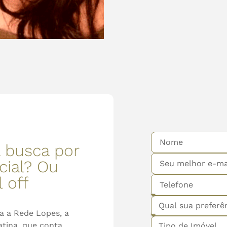
a busca por
cial? Ou
 off
ra a Rede Lopes, a
atina, que conta