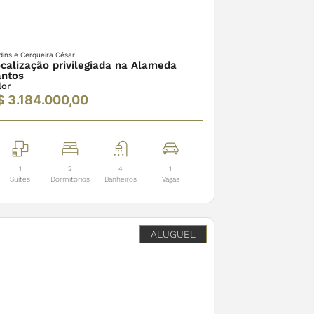
dins e Cerqueira César
calização privilegiada na Alameda
ntos
lor
$ 3.184.000,00
1
2
4
1
Suítes
Dormitórios
Banheiros
Vagas
ALUGUEL