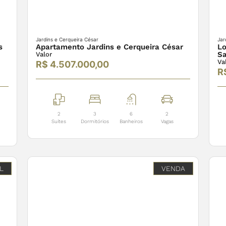
Jardins e Cerqueira César
Jar
s
Apartamento Jardins e Cerqueira César
Lo
Sa
Valor
Va
R$ 4.507.000,00
R
2
3
6
2
Suítes
Dormitórios
Banheiros
Vagas
L
VENDA