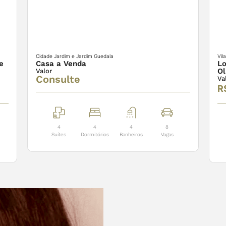
Cidade Jardim e Jardim Guedala
Vil
e
Casa a Venda
Lo
Ol
Valor
Consulte
Va
R
4
4
4
8
Suítes
Dormitórios
Banheiros
Vagas