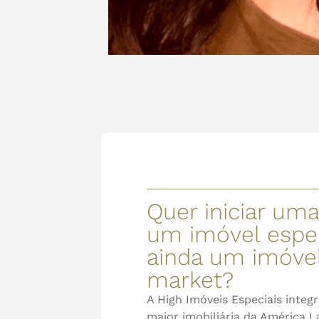
Quer iniciar um
um imóvel espe
ainda um imóvel
market?
A High Imóveis Especiais integ
maior imobiliária da América L