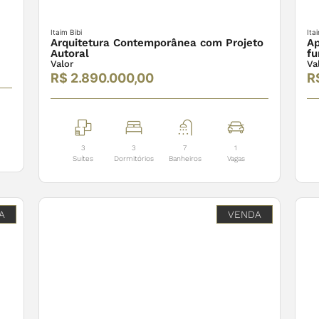
Itaim Bibi
Ita
Arquitetura Contemporânea com Projeto
Ap
Autoral
fu
Valor
Va
R$ 2.890.000,00
R
3
3
7
1
Suítes
Dormitórios
Banheiros
Vagas
A
VENDA