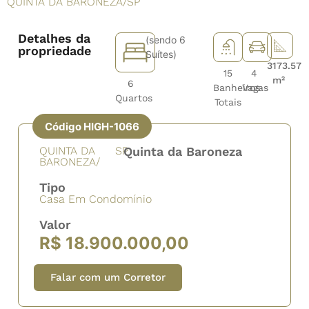
QUINTA DA BARONEZA
/
SP
Detalhes da
(sendo 6
propriedade
Suítes)
3173.57
15
4
m²
6
Banheiros
Vagas
Quartos
Totais
Código HIGH-1066
QUINTA DA
SP
Quinta da Baroneza
BARONEZA/
Tipo
Casa Em Condomínio
Valor
R$ 18.900.000,00
Falar com um Corretor