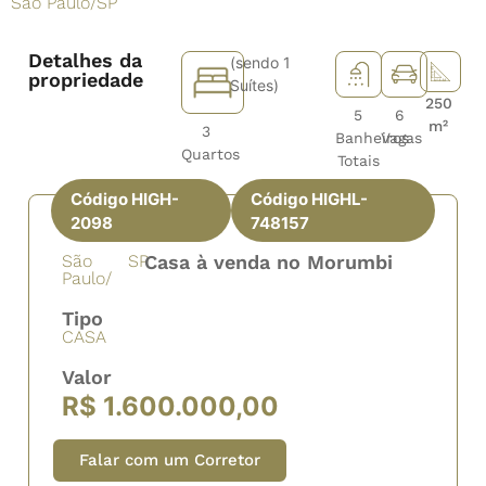
São Paulo
/
SP
Detalhes da
(sendo 1
propriedade
Suítes)
250
5
6
m²
3
Banheiros
Vagas
Quartos
Totais
Código HIGH-
Código HIGHL-
2098
748157
São
SP
Casa à venda no Morumbi
Paulo/
Tipo
CASA
Valor
R$ 1.600.000,00
Falar com um Corretor