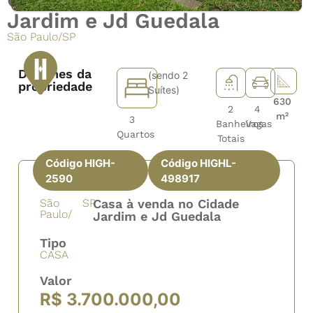
Jardim e Jd Guedala
São Paulo
/
SP
Detalhes da
(sendo 2
propriedade
Suítes)
630
2
4
m²
3
Banheiros
Vagas
Quartos
Totais
Código HIGH-
Código HIGHL-
2590
498917
São
SP
Casa à venda no Cidade
Paulo/
Jardim e Jd Guedala
Tipo
CASA
Valor
R$ 3.700.000,00