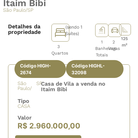
Itaim Bibi
São Paulo
/
SP
Detalhes da
(sendo 1
propriedade
Suítes)
125
1
2
m²
3
Banheiros
Vagas
Quartos
Totais
Código HIGH-
Código HIGHL-
2674
32098
São
SP
Casa de Vila a venda no
Paulo/
Itaim Bibi
Tipo
CASA
Valor
R$ 2.960.000,00