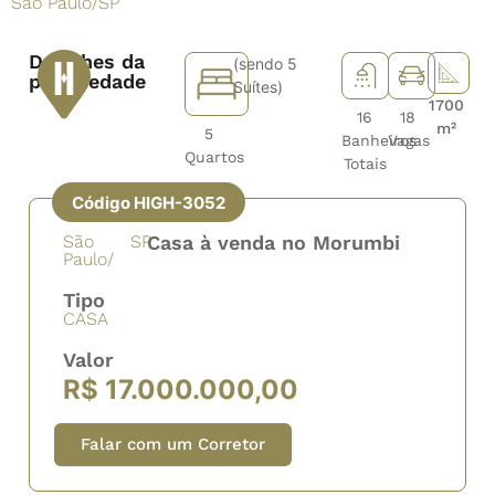
São Paulo
/
SP
Detalhes da
(sendo 5
propriedade
Suítes)
1700
16
18
m²
5
Banheiros
Vagas
Quartos
Totais
Código HIGH-3052
São
SP
Casa à venda no Morumbi
Paulo/
Tipo
CASA
Valor
R$ 17.000.000,00
Falar com um Corretor