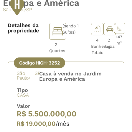
Europa e América
São Paulo
/
SP
Detalhes da
(sendo 1
propriedade
Suítes)
147
4
2
m²
2
Banheiros
Vagas
Quartos
Totais
Código HIGH-3252
São
SP
Casa à venda no Jardim
Paulo/
Europa e América
Tipo
CASA
Valor
R$ 5.500.000,00
R$ 19.000,00
/mês