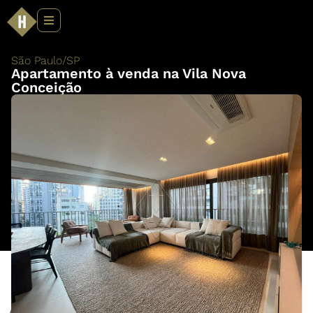
São Paulo
/
SP
Apartamento à venda na Vila Nova
Conceição
Apartamento à venda na Vila