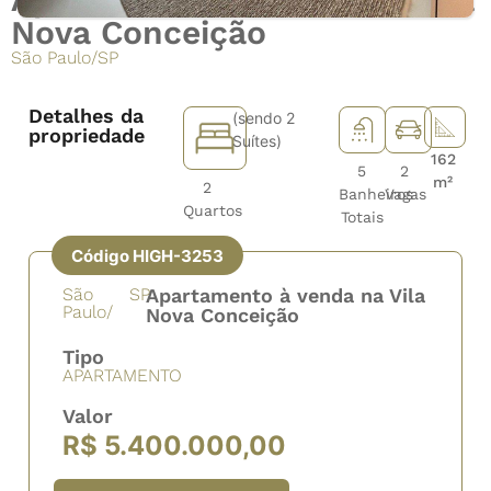
Nova Conceição
São Paulo
/
SP
Detalhes da
(sendo 2
propriedade
Suítes)
162
5
2
m²
2
Banheiros
Vagas
Quartos
Totais
Código HIGH-3253
São
SP
Apartamento à venda na Vila
Paulo/
Nova Conceição
Tipo
APARTAMENTO
Valor
R$ 5.400.000,00