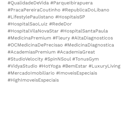
#QualidadeDeVida #ParqueIbirapuera
#PracaPereiraCoutinho #RepublicaDoLibano
#LifestylePaulistano #HospitaisSP
#HospitalSaoLuiz #RedeDor
#HospitalVilaNovaStar #HospitalSantaPaula
#MedicinaPremium #Fleury #AltaDiagnosticos
#OCMedicinaDePrecisao #MedicinaDiagnostica
#AcademiasPremium #AcademiaGreat
#StudioVelocity #SpinNSoul #TonusGym
#VidyaStudio #HotYoga #BemEstar #LuxuryLiving
#MercadoImobiliario #ImoveisEspeciais
#HighImoveisEspeciais