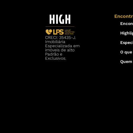
Encont
Encon
Highli
CRECI: 35435-J.
Imobiliária
Especi
Especializada em
imóveis de alto
O que
Padrão e
Exclusivos.
Quem