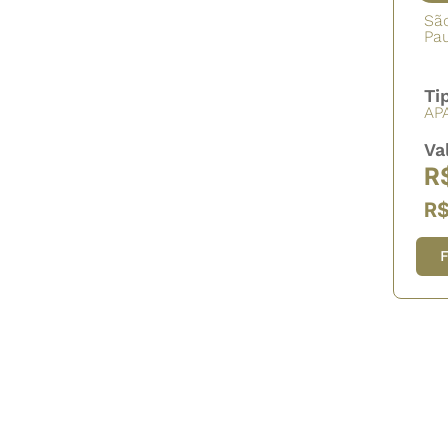
Sã
Pau
Ti
AP
Va
R
R$
F