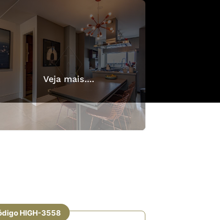
Veja mais....
ódigo HIGH-3558