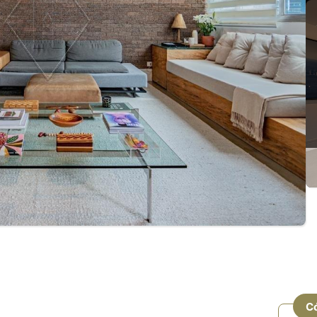
nda e locação no Itaim Bibi
C