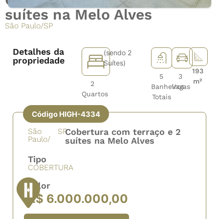
suítes na Melo Alves
São Paulo
/
SP
Detalhes da
(sendo 2
propriedade
Suítes)
193
5
3
m²
2
Banheiros
Vagas
Quartos
Totais
Código HIGH-4334
São
SP
Cobertura com terraço e 2
Paulo/
suítes na Melo Alves
Tipo
COBERTURA
Valor
R$ 6.000.000,00