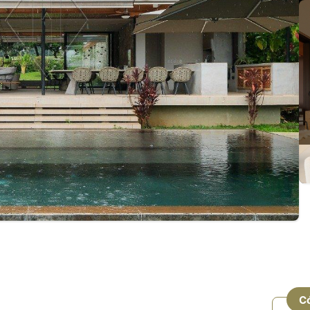
as Larissa
C