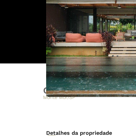
Casa condominio Har
Monte Mor
/
SP
Detalhes da propriedade