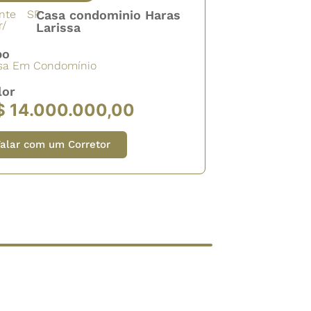
nte
SP
Casa condominio Haras
r/
Larissa
po
sa Em Condomínio
lor
$ 14.000.000,00
alar com um Corretor