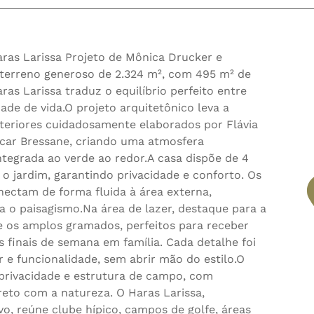
as Larissa Projeto de Mônica Drucker e
terreno generoso de 2.324 m², com 495 m² de
ras Larissa traduz o equilíbrio perfeito entre
ade de vida.O projeto arquitetônico leva a
teriores cuidadosamente elaborados por Flávia
car Bressane, criando uma atmosfera
ntegrada ao verde ao redor.A casa dispõe de 4
 o jardim, garantindo privacidade e conforto. Os
nectam de forma fluida à área externa,
ra o paisagismo.Na área de lazer, destaque para a
e os amplos gramados, perfeitos para receber
 finais de semana em família. Cada detalhe foi
e funcionalidade, sem abrir mão do estilo.O
privacidade e estrutura de campo, com
reto com a natureza. O Haras Larissa,
o, reúne clube hípico, campos de golfe, áreas