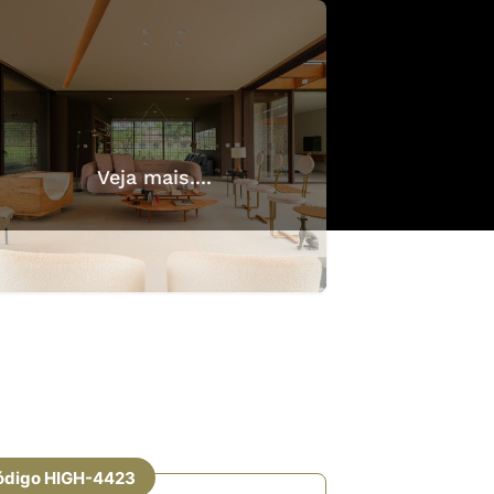
Veja mais....
ódigo HIGH-4423