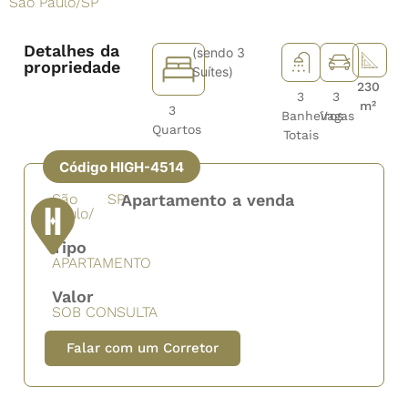
São Paulo
/
SP
Detalhes da
(sendo 3
propriedade
Suítes)
230
3
3
m²
3
Banheiros
Vagas
Quartos
Totais
Código HIGH-4514
São
SP
Apartamento a venda
Paulo/
Tipo
APARTAMENTO
Valor
SOB CONSULTA
Falar com um Corretor