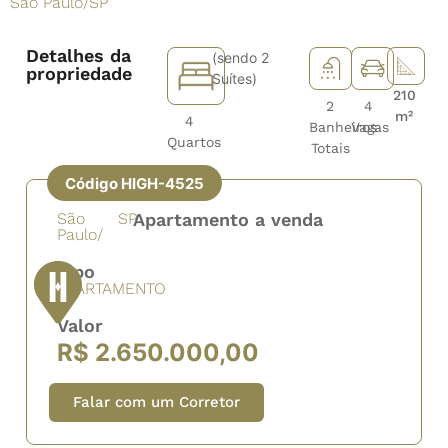
São Paulo
/
SP
Detalhes da
(sendo 2
propriedade
Suítes)
210
2
4
m²
4
Banheiros
Vagas
Quartos
Totais
Código HIGH-4525
São
SP
Apartamento a venda
Paulo/
Tipo
APARTAMENTO
Valor
R$ 2.650.000,00
Falar com um Corretor