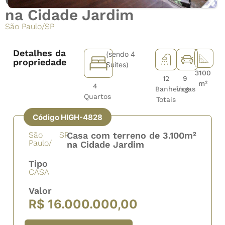
na Cidade Jardim
São Paulo
/
SP
Detalhes da
(sendo 4
propriedade
Suítes)
3100
12
9
m²
4
Banheiros
Vagas
Quartos
Totais
Código HIGH-4828
São
SP
Casa com terreno de 3.100m²
Paulo/
na Cidade Jardim
Tipo
CASA
Valor
R$ 16.000.000,00