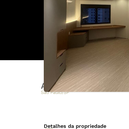
Apartamento reform
São Paulo
/
SP
Detalhes da propriedade