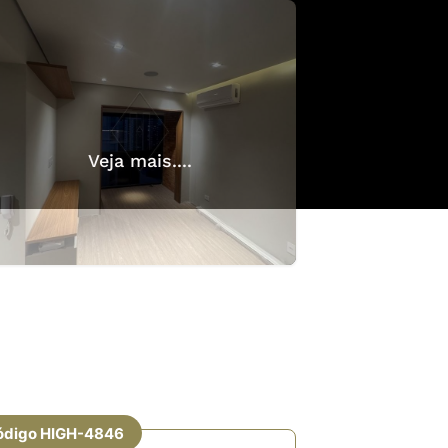
Veja mais....
ódigo HIGH-4846