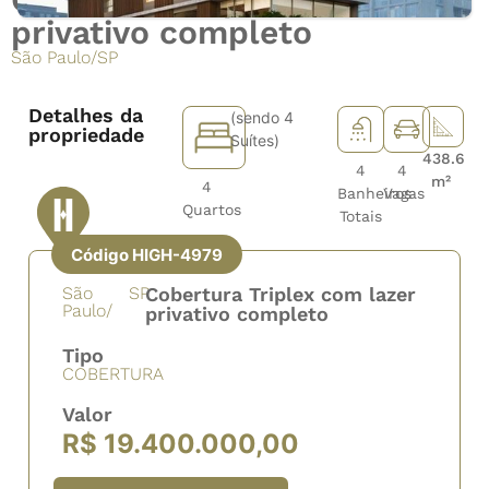
privativo completo
São Paulo
/
SP
Detalhes da
(sendo 4
propriedade
Suítes)
438.6
4
4
m²
4
Banheiros
Vagas
Quartos
Totais
Código HIGH-4979
São
SP
Cobertura Triplex com lazer
Paulo/
privativo completo
Tipo
COBERTURA
Valor
R$ 19.400.000,00