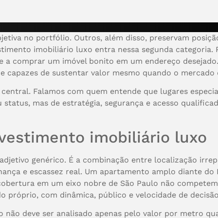
tiva no portfólio. Outros, além disso, preservam posição
stimento imobiliário luxo entra nessa segunda categoria
me a comprar um imóvel bonito em um endereço desejado. 
o e capazes de sustentar valor mesmo quando o mercado ex
 é central. Falamos com quem entende que lugares especia
 status, mas de estratégia, segurança e acesso qualifi
vestimento imobiliário luxo
etivo genérico. É a combinação entre localização irrepl
zinhança e escassez real. Um apartamento amplo diante d
cobertura em um eixo nobre de São Paulo não competem
próprio, com dinâmica, público e velocidade de decisão 
uxo não deve ser analisado apenas pelo valor por metro q