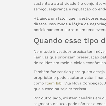
sustenta a atratividade é o conjunto. And
serviço, segurança e reputação do end
Há ainda um fator que investidores e
diretos. Isso muda a lógica da negocia
posicionamento correto em uma eventu
Quando esse tipo de
Nem todo investidor precisa ter imóvei
Famílias que priorizam preservação pa
de solidez em meio a ciclos econômico
Também faz sentido para quem deseja a
proprietário pode capturar valor finan
como
Itaim Bibi
, Vila Nova Conceição, 
que a escolha seja criteriosa.
Por outro lado, existem cenários em qu
segmento de luxo pode não ser o encai