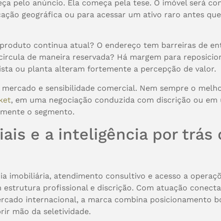
a pelo anúncio. Ela começa pela tese. O imóvel será co
cação geográfica ou para acessar um ativo raro antes que
 produto continua atual? O endereço tem barreiras de en
 circula de maneira reservada? Há margem para reposici
ista ou planta alteram fortemente a percepção de valor.
de mercado e sensibilidade comercial. Nem sempre o melho
ket
, em uma negociação conduzida com discrição ou em u
amente o segmento.
ais e a inteligência por trás
ia imobiliária, atendimento consultivo e acesso a operaç
m estrutura profissional e discrição. Com atuação conect
mercado internacional, a marca combina posicionamento bo
ir mão da seletividade.