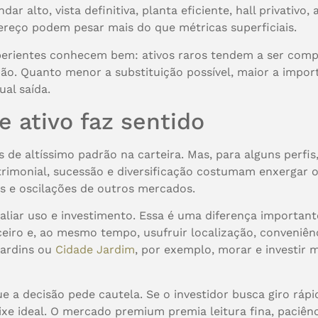
ar alto, vista definitiva, planta eficiente, hall privativo,
ereço podem pesar mais do que métricas superficiais.
xperientes conhecem bem: ativos raros tendem a ser co
ção. Quanto menor a substituição possível, maior a impor
al saída.
 ativo faz sentido
s de altíssimo padrão na carteira. Mas, para alguns perf
trimonial, sucessão e diversificação costumam enxergar
s e oscilações de outros mercados.
liar uso e investimento. Essa é uma diferença importan
ceiro e, ao mesmo tempo, usufruir localização, conveniênc
Jardins ou
Cidade Jardim
, por exemplo, morar e investir
e a decisão pede cautela. Se o investidor busca giro rápi
xe ideal. O mercado premium premia leitura fina, paciênc