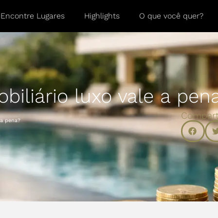
Encontre Lugares
Highlights
O que você quer?
biliário luxo vale a pen
Compart
 a pena?