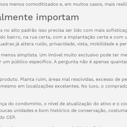
vos menos comoditizados e, em muitos casos, mais resili
ealmente importam
 no alto padrão isso precisa ser lido com mais sofistica
o do bairro, na rua certa, com a implantação certa e com
dras já altera ruído, privacidade, vista, mobilidade e pe
 menos simplista. Um imóvel muito exclusivo pode ter m
r um público específico. A pergunta não é apenas quanta
 produto. Planta ruim, áreas mal resolvidas, excesso de 
 mesmo em localizações excelentes. No luxo, o comprador
ança do condomínio, o nível de atualização do ativo e o c
poucas unidades e bom histórico de conservação, costum
do CEP.