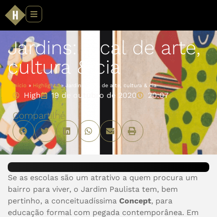
Jardins: local de arte,
cultura & cia
Início
»
Highlights
»
Jardins: local de arte, cultura & cia
High
19 de outubro de 2020
20:07
Compartilhe
Se as escolas são um atrativo a quem procura um
bairro para viver, o Jardim Paulista tem, bem
pertinho, a conceituadíssima
Concept
, para
educação formal com pegada contemporânea. Em