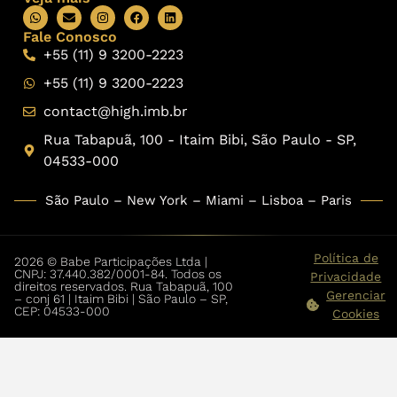
Fale Conosco
+55 (11) 9 3200-2223
+55 (11) 9 3200-2223
contact@high.imb.br
Rua Tabapuã, 100 - Itaim Bibi, São Paulo - SP,
04533-000
São Paulo – New York – Miami – Lisboa – Paris
Política de
2026 © Babe Participações Ltda |
CNPJ: 37.440.382/0001-84. Todos os
Privacidade
direitos reservados. Rua Tabapuã, 100
Gerenciar
– conj 61 | Itaim Bibi | São Paulo – SP,
CEP: 04533-000
Cookies