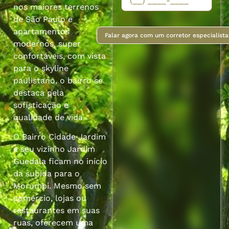
nos maiores terrenos
de São Paulo e
apartamentos
Falar agora com um corretor especialista
modernos, super
confortáveis, com vista
para o skyline
paulistano, o bairro se
destaca pela
sofisticação e
qualidade de vida.
O Bairro Cidade Jardim
e seu vizinho Jardim
Guedala ficam no início
da subida para o
Morumbi. Mesmo sem
comércio, lojas ou
restaurantes em suas
ruas, oferecem uma