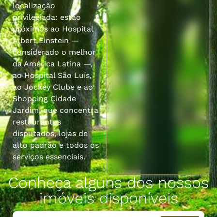
localização
privilegiada: estão
próximos ao Hospital
Albert Einstein —
considerado o melhor
da América Latina —,
ao Hospital São Luís,
ao Jockey Clube e ao
Shopping Cidade
Jardim, que concentra
restaurantes
disputados, lojas de
alto padrão e todos os
serviços essenciais.
Conheça alguns dos nossos
imóveis disponíveis