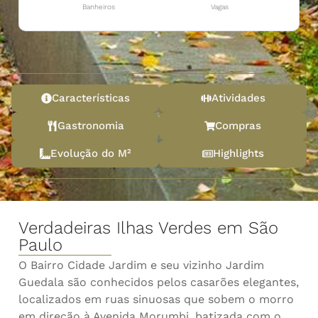
Banheiros
Vagas
Características
Atividades
Gastronomia
Compras
Evolução do M²
Highlights
Verdadeiras Ilhas Verdes em São
Paulo
O Bairro Cidade Jardim e seu vizinho Jardim
Guedala são conhecidos pelos casarões elegantes,
localizados em ruas sinuosas que sobem o morro
em direção à Avenida Morumbi, batizada com o