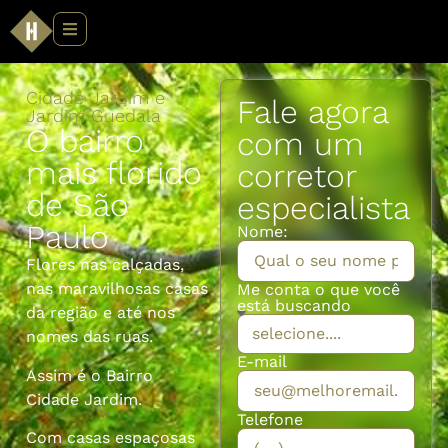
Cidade Jardim e
Fale agora
Jardim Guedala
O bairro
com um
mais florido
corretor
de São
especialista
Paulo
Nome:
Flores nas calçadas,
nas maravilhosas casas
Me conta o que você
está buscando
da região e até nos
nomes das ruas.
E-mail
Assim é o Bairro
Cidade Jardim.
Telefone
Com casas espaçosas