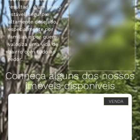
resultado é um bairro
estável, seguro e
altamente desejado,
especialmente por
famílias e por quem
valoriza uma vida de
bairro com tudo ao
redor.
Conheça alguns dos nossos
imóveis disponíveis
VENDA