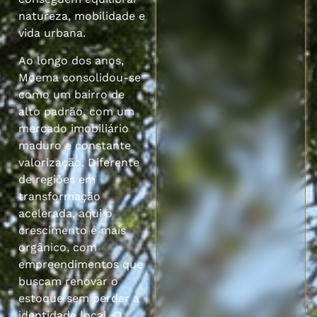
natureza, mobilidade e
vida urbana.
Ao longo dos anos,
Moema consolidou-se
como um bairro de
alto padrão, com um
mercado imobiliário
maduro e constante
valorização. Diferente
de regiões em
transformação
acelerada, aqui o
crescimento é mais
orgânico, com
empreendimentos que
buscam renovar o
estoque sem perder a
identidade local. O