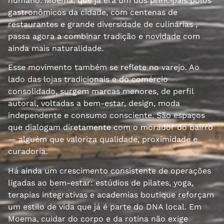
humano. Moema, que já era um dos principais polos
gastronômicos da cidade, com centenas de
restaurantes e grande diversidade de culinárias ,
passa agora a combinar tradição e novidade com
ainda mais naturalidade.
Esse movimento também se reflete no varejo. Ao
lado das lojas tradicionais e do comércio
consolidado, surgem marcas menores, de perfil
autoral, voltadas a bem-estar, design, moda
independente e consumo consciente. São espaços
que dialogam diretamente com o morador do bairro
— alguém que valoriza qualidade, proximidade e
curadoria.
Há ainda um crescimento consistente de operações
ligadas ao bem-estar: estúdios de pilates, yoga,
terapias integrativas e academias boutique reforçam
um estilo de vida que já é parte do DNA local. Em
Moema, cuidar do corpo e da rotina não exige