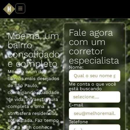
Moema
Fale agora
Moema, um
com um
bairro
corretor
consolidado
especialista
e completo
Nome:
Moema é um dos
bairros mais desejados
Me conta o que você
de São Paulo,
está buscando
combinando qualidade
de vida, infraestrutura
E-mail
completa e uma
atmosfera residencial
sofisticada. Faz tempo
Telefone
que a High conhece