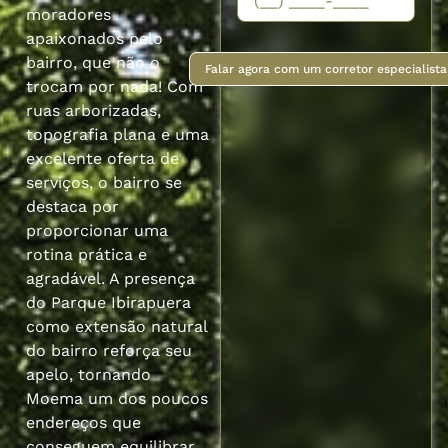
moradores
apaixonados pelo
bairro, que não o
Falar agora com um corretor especialista
trocam por nada! Com
ruas arborizadas,
topografia plana e uma
excelente oferta de
serviços, o bairro se
destaca por
proporcionar uma
rotina prática e
agradável. A presença
do Parque Ibirapuera
como extensão natural
do bairro reforça seu
apelo, tornando
Moema um dos poucos
endereços que
conseguem equilibrar