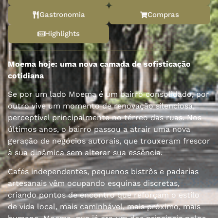
Gastronomia
Compras
Highlights
Moema hoje: uma nova camada de sofisticação
cotidiana
Se por um lado Moema é um bairro consolidado, por
outro vive um momento de renovação silenciosa,
perceptível principalmente no térreo das ruas. Nos
últimos anos, o bairro passou a atrair uma nova
geração de negócios autorais, que trouxeram frescor
à sua dinâmica sem alterar sua essência.
Cafés independentes, pequenos bistrôs e padarias
artesanais vêm ocupando esquinas discretas,
criando pontos de encontro que reforçam o estilo
de vida local, mais caminhável, mais próximo, mais