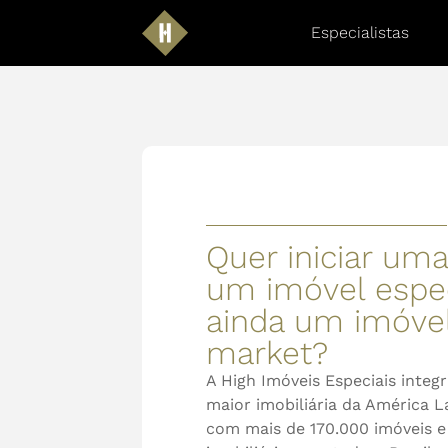
Especialistas
Quer iniciar um
um imóvel espe
ainda um imóvel
market?
A High Imóveis Especiais integ
maior imobiliária da América L
com mais de 170.000 imóveis e