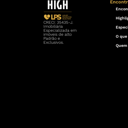
Encont
Encon
Highli
CRECI: 35435-J.
Imobiliária
Especi
Especializada em
imóveis de alto
O que
Padrão e
Exclusivos.
Quem