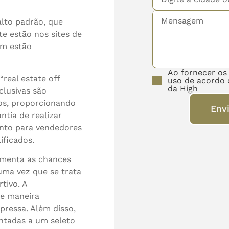
alto padrão, que
e estão nos sites de
em estão
Ao fornecer os
real estate off
uso de acordo 
da High
clusivas são
tos, proporcionando
Env
ntia de realizar
anto para vendedores
ificados.
umenta as chances
uma vez que se trata
tivo. A
de maneira
 pressa. Além disso,
ntadas a um seleto