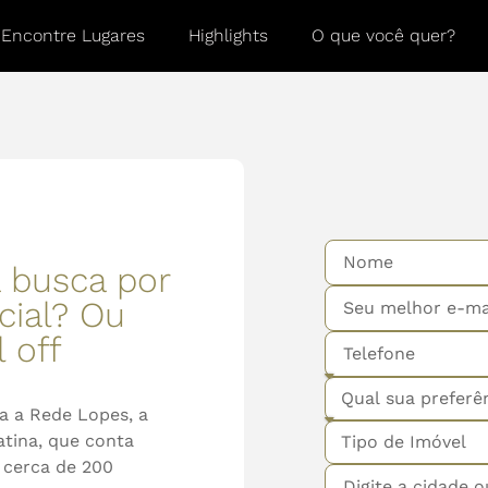
Encontre Lugares
Highlights
O que você quer?
a busca por
cial? Ou
 off
ra a Rede Lopes, a
atina, que conta
 cerca de 200