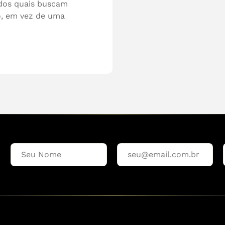
 dos quais buscam
o, em vez de uma