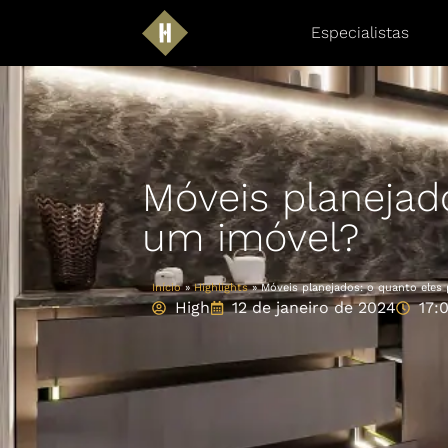
Especialistas
Móveis planejad
um imóvel?
Início
»
Highlights
»
Móveis planejados: o quanto eles
High
12 de janeiro de 2024
17: