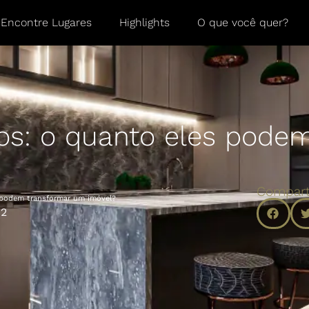
Encontre Lugares
Highlights
O que você quer?
os: o quanto eles pode
Compart
 podem transformar um imóvel?
02