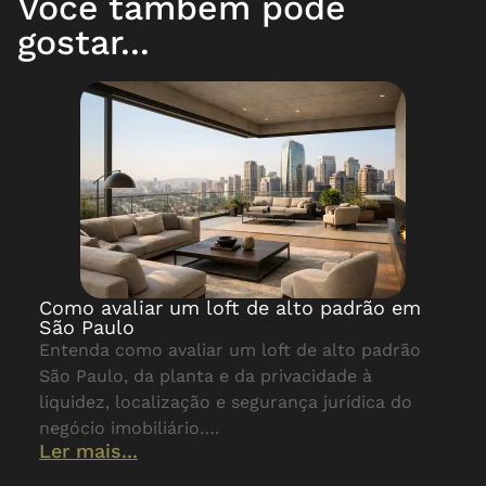
Você também pode
gostar...
Como avaliar um loft de alto padrão em
São Paulo
Entenda como avaliar um loft de alto padrão
São Paulo, da planta e da privacidade à
liquidez, localização e segurança jurídica do
negócio imobiliário….
Ler mais...