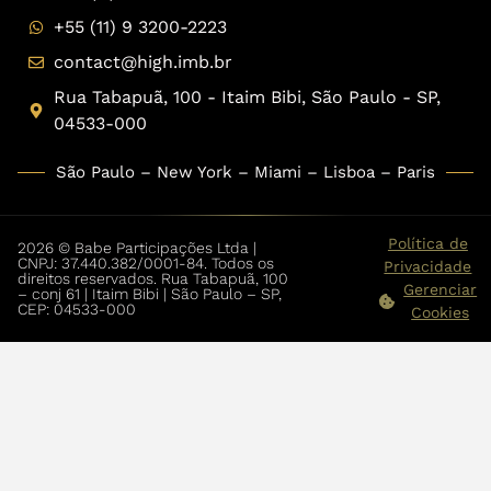
+55 (11) 9 3200-2223
contact@high.imb.br
Rua Tabapuã, 100 - Itaim Bibi, São Paulo - SP,
04533-000
São Paulo – New York – Miami – Lisboa – Paris
Política de
2026 © Babe Participações Ltda |
CNPJ: 37.440.382/0001-84. Todos os
Privacidade
direitos reservados. Rua Tabapuã, 100
Gerenciar
– conj 61 | Itaim Bibi | São Paulo – SP,
CEP: 04533-000
Cookies