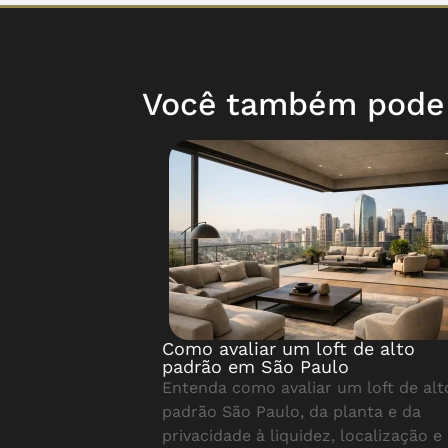
Você também pode g
Como avaliar um loft de alto
padrão em São Paulo
Entenda como avaliar um loft de alt
padrão São Paulo, da planta e da
privacidade à liquidez, localização e