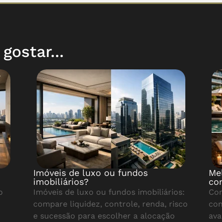
ostar...
Imóveis de luxo ou fundos
Me
imobiliários?
co
o
Imóveis de luxo ou fundos imobiliários:
Con
compare liquidez, controle, renda, risco
con
e sucessão para escolher a alocação
ava