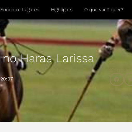
Encontre Lugares
Highlights
O que você quer?
 no Haras Larissa
Compart
20:07