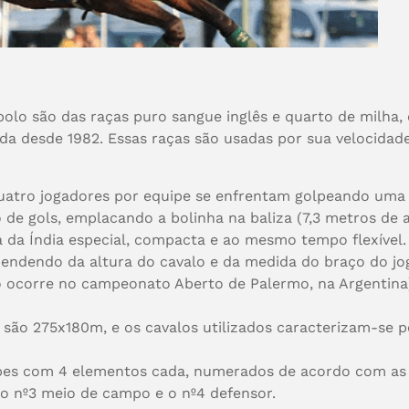
lo são das raças puro sangue inglês e quarto de milha, 
cada desde 1982. Essas raças são usadas por sua velocidad
 quatro jogadores por equipe se enfrentam golpeando um
de gols, emplacando a bolinha na baliza (7,3 metros de a
a da Índia especial, compacta e ao mesmo tempo flexíve
endendo da altura do cavalo e da medida do braço do jo
 ocorre no campeonato Aberto de Palermo, na Argentina)
ão 275x180m, e os cavalos utilizados caracterizam-se por
ipes com 4 elementos cada, numerados de acordo com a
, o nº3 meio de campo e o nº4 defensor.