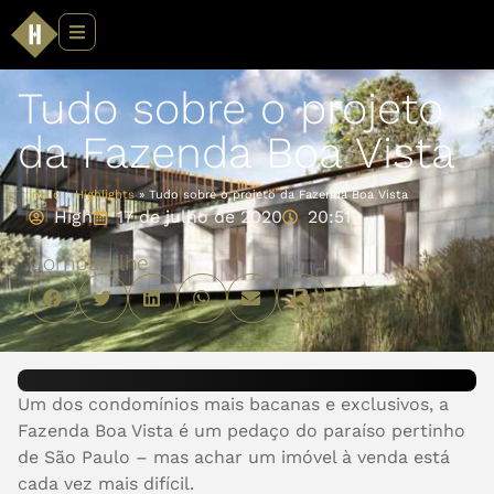
Tudo sobre o projeto
da Fazenda Boa Vista
Início
»
Highlights
»
Tudo sobre o projeto da Fazenda Boa Vista
High
17 de julho de 2020
20:51
Compartilhe
Um dos condomínios mais bacanas e exclusivos, a
Fazenda Boa Vista é um pedaço do paraíso pertinho
de São Paulo – mas achar um imóvel à venda está
cada vez mais difícil.