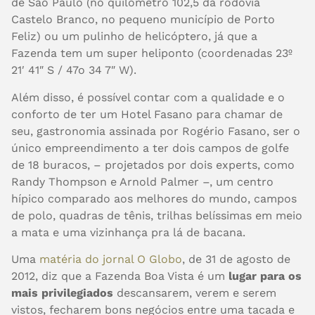
de São Paulo (no quilômetro 102,5 da rodovia
Castelo Branco, no pequeno município de Porto
Feliz) ou um pulinho de helicóptero, já que a
Fazenda tem um super heliponto (coordenadas 23º
21′ 41″ S / 47o 34 7″ W).
Além disso, é possível contar com a qualidade e o
conforto de ter um Hotel Fasano para chamar de
seu, gastronomia assinada por Rogério Fasano, ser o
único empreendimento a ter dois campos de golfe
de 18 buracos, – projetados por dois experts, como
Randy Thompson e Arnold Palmer –, um centro
hípico comparado aos melhores do mundo, campos
de polo, quadras de tênis, trilhas belíssimas em meio
a mata e uma vizinhança pra lá de bacana.
Uma
matéria do jornal O Globo
, de 31 de agosto de
2012, diz que a Fazenda Boa Vista é um
lugar para os
mais privilegiados
descansarem, verem e serem
vistos, fecharem bons negócios entre uma tacada e