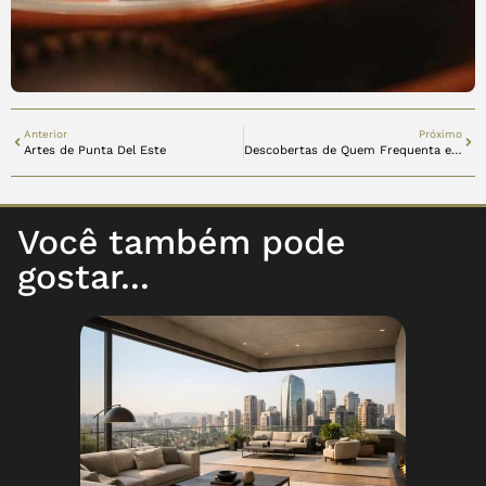
Anterior
Próximo
Artes de Punta Del Este
Descobertas de Quem Frequenta e Ama!
Você também pode
gostar...