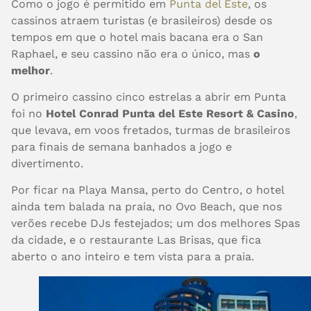
Como o jogo é permitido em
Punta del Este
, os
cassinos atraem turistas (e brasileiros) desde os
tempos em que o hotel mais bacana era o San
Raphael, e seu cassino não era o único, mas
o
melhor
.
O primeiro cassino cinco estrelas a abrir em Punta
foi no
Hotel
Conrad Punta del Este Resort & Casino
,
que levava, em voos fretados, turmas de brasileiros
para finais de semana banhados a jogo e
divertimento.
Por ficar na Playa Mansa, perto do Centro, o hotel
ainda tem balada na praia, no Ovo Beach, que nos
verões recebe DJs festejados; um dos melhores Spas
da cidade, e o restaurante Las Brisas, que fica
aberto o ano inteiro e tem vista para a praia.