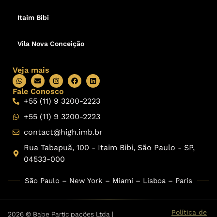
Itaim Bibi
Vila Nova Conceição
Veja mais
Fale Conosco
+55 (11) 9 3200-2223
+55 (11) 9 3200-2223
contact@high.imb.br
Rua Tabapuã, 100 - Itaim Bibi, São Paulo - SP,
04533-000
São Paulo – New York – Miami – Lisboa – Paris
Política de
2026 © Babe Participações Ltda |