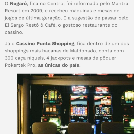
O
Nogaró
, fica no Centro, foi reformado pelo Mantra
Resort em 2009, e recebeu máquinas e mesas de
jogos de última geração. E a sugestão de passar pelo
El Sargo Restô & Café, o gostoso restaurante do
cassino.
Já o
Cassino Punta Shopping
, fica dentro de um dos
shoppings mais bacanas de Maldonado, conta com
300 caça níqueis, 4 jackpots e mesas de pôquer
Pokertek Pro,
as únicas do país
.