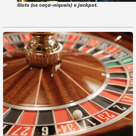
Slots (os caça-níqueis) e jackpot.