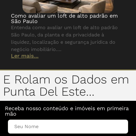
Como avaliar um loft de alto padrão em
São Paulo
Entenda como avaliar um loft de alto padrão
São Paulo, da planta e da privacidade à
liquidez, localização e segurança jurídica do
negócio imobiliário….
Ler mais...
E Rolam os Dados em
Punta Del Este…
Receba nosso conteúdo e imóveis em primeira
mão