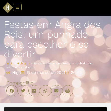
Festas em Angra dos
Reis: um punhado
para escolher e se
divertir
Início
»
Highlights
»
Festas em Angra dos Reis: um punhado para
escolher e se divertir
High
15 de março de 2021
20:49
Compartilhe