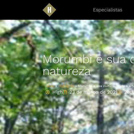
Especialistas
Morumbi e sua c
natureza
Início
»
Highlights
»
Morumbi e sua cultura: onde a art
High
23 de março de 2021
20:1