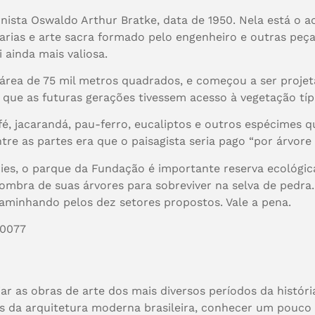
nista Oswaldo Arthur Bratke, data de 1950. Nela está o ac
eçarias e arte sacra formado pelo engenheiro e outras pe
 ainda mais valiosa.
rea de 75 mil metros quadrados, e começou a ser projet
 que as futuras gerações tivessem acesso à vegetação típi
fé, jacarandá, pau-ferro, eucaliptos e outros espécime
tre as partes era que o paisagista seria pago “por árvore
ies, o parque da Fundação é importante reserva ecológi
ombra de suas árvores para sobreviver na selva de pedra
caminhando pelos dez setores propostos. Vale a pena.
-0077
r as obras de arte dos mais diversos períodos da históri
s da arquitetura moderna brasileira, conhecer um pouco 