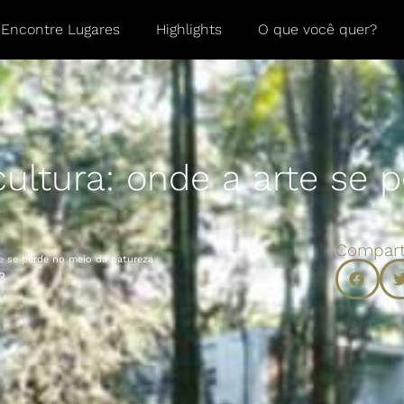
Encontre Lugares
Highlights
O que você quer?
ultura: onde a arte se 
Compart
e se perde no meio da natureza
3