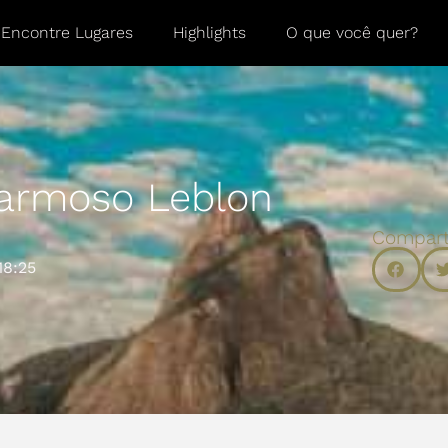
Encontre Lugares
Highlights
O que você quer?
armoso Leblon
Compart
18:25