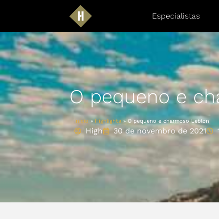
Especialistas
O pequeno e ch
Início
»
Highlights
»
O pequeno e charmoso Leblon
High
30 de novembro de 2021