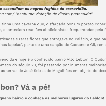
e escondiam os negros fugidos da escravidão.
ca.com/ “nenhuma violação de direito pretendida”.
s
tinha uma caverna que, disfarçada por um portão coberto
, aconteciam reuniões abolicionistas frequentadas pela P
sticadas e raras flores que entregava no Palácio, e que
nas lapelas”, parte de uma canção de Caetano e Gil, re
endida e hoje é o conhecido bairro Alto Leblon. O Quilo
 começo do século 20, foi passando por inúmeras melhorias
 as terras de José Seixas de Magalhães em objeto do dese
bon? Vá a pé!
queno bairro e conheça os melhores lugares do Leblon!