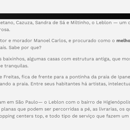
etano, Cazuza, Sandra de Sá e Miltinho, o Leblon — um 
rosa.
itor e morador Manoel Carlos, e procurado como o
melh
aís. Sabe por que?
os baixinhos, algumas casas com estrutura antiga, que m
e tranquilas.
 Freitas, fica de frente para a pontinha da praia de Ip
do a praia. Entre seus habitantes há artistas, intelectuais
 em São Paulo— o Leblon com o bairro de Higienópolis
s planas que podem ser percorridas a pé, as livrarias, os 
 shopping centers top, e todo tipo de serviço que fazem u