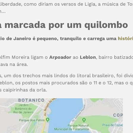
iberdade, como diriam os versos de Ligia, a música de To
on…
ia marcada por um quilombo
Rio de Janeiro é pequeno, tranquilo e carrega uma
histór
elfim Moreira ligam o
Arpoador
ao
Leblon
, bairro batiz
cava na área.
s, um dos trechos mais lindos do litoral brasileiro, foi d
eblon, os postos mais procurados são o 11 e o 12, mas o 
 caipirinhas da orla.